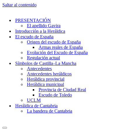
Saltar al contenido
PRESENTACIÓN
El apellido Gavira
Introducción a la Heráldica
El escudo de España
Origen del escudo de España
Armas reales de España
Evolución del Escudo de España
Regulación actual
Símbolos de Castilla–La Mancha
Antecedentes
Antecedentes heráldicos
Heráldica provincial
Heráldica municipal
Provincia de Ciudad Real
Escudo de Toledo
UCLM
Heráldica de Cantabria
La bandera de Cantabria
Menú