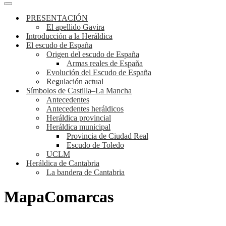
de
Menú
navegación
de
PRESENTACIÓN
navegación
El apellido Gavira
Introducción a la Heráldica
El escudo de España
Origen del escudo de España
Armas reales de España
Evolución del Escudo de España
Regulación actual
Símbolos de Castilla–La Mancha
Antecedentes
Antecedentes heráldicos
Heráldica provincial
Heráldica municipal
Provincia de Ciudad Real
Escudo de Toledo
UCLM
Heráldica de Cantabria
La bandera de Cantabria
MapaComarcas