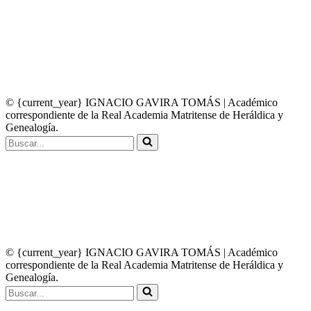
Permission is granted to copy, distribute and/or modify the graphics on this site
under the terms of the GNU Free Documentation License, Version 1.2 or any later
version published by the Free Software Foundation; with no Invariant Sections, no
Front-Cover Texts, and no Back-Cover Texts.
✉️ CONTACTO
© {current_year} IGNACIO GAVIRA TOMÁS | Académico
correspondiente de la Real Academia Matritense de Heráldica y
Genealogía.
Buscar...
Permission is granted to copy, distribute and/or modify the graphics on this site
under the terms of the GNU Free Documentation License, Version 1.2 or any later
version published by the Free Software Foundation; with no Invariant Sections, no
Front-Cover Texts, and no Back-Cover Texts.
✉️ CONTACTO
© {current_year} IGNACIO GAVIRA TOMÁS | Académico
correspondiente de la Real Academia Matritense de Heráldica y
Genealogía.
Buscar...