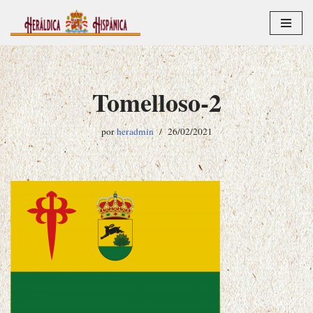
Saltar
al
contenido
Tomelloso-2
por
heradmin
26/02/2021